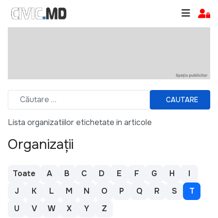
CAUTARE
Lista organizatiilor etichetate in articole
Organizații
Toate
A
B
C
D
E
F
G
H
I
J
K
L
M
N
O
P
Q
R
S
T
U
V
W
X
Y
Z