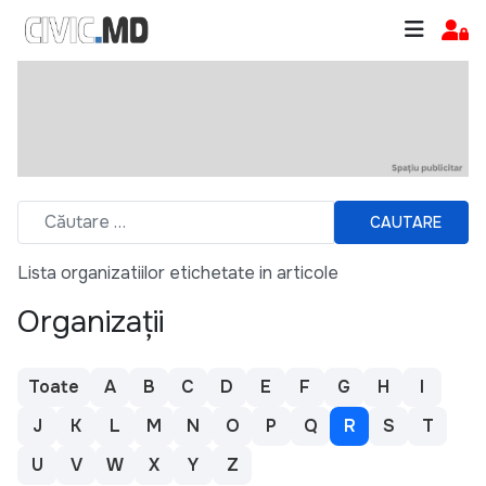
CAUTARE
Lista organizatiilor etichetate in articole
Organizații
Toate
A
B
C
D
E
F
G
H
I
J
K
L
M
N
O
P
Q
R
S
T
U
V
W
X
Y
Z