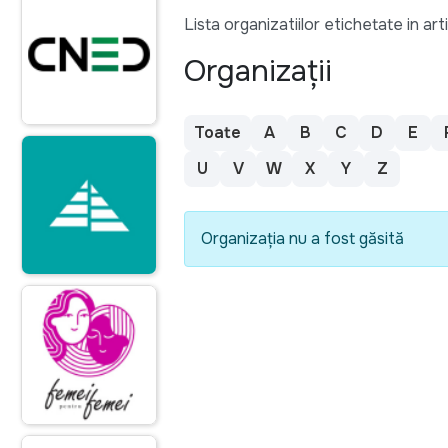
Lista organizatiilor etichetate in art
Organizații
Toate
A
B
C
D
E
U
V
W
X
Y
Z
Organizația nu a fost găsită