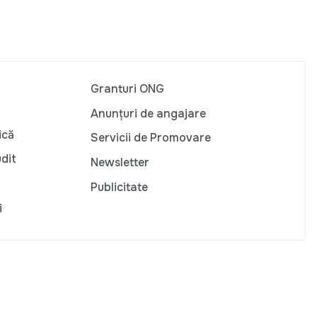
Granturi ONG
Anunțuri de angajare
ică
Servicii de Promovare
udit
Newsletter
Publicitate
i