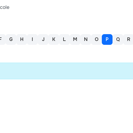
icole
F
G
H
I
J
K
L
M
N
O
P
Q
R