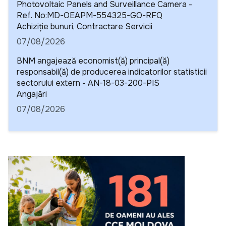
Photovoltaic Panels and Surveillance Camera -
Ref. No:MD-OEAPM-554325-GO-RFQ
Detalii
Achiziție bunuri, Contractare Servicii
07/08/2026
BNM angajează economist(ă) principal(ă)
responsabil(ă) de producerea indicatorilor statisticii
sectorului extern - AN-18-03-200-PIS
Detalii
Angajări
07/08/2026