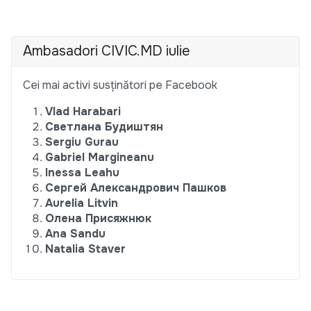
Ambasadori CIVIC.MD iulie
Cei mai activi susținători pe Facebook
Vlad Harabari
Светлана Будиштян
Sergiu Gurau
Gabriel Margineanu
Inessa Leahu
Сергей Александрович Пашков
Aurelia Litvin
Олена Присяжнюк
Ana Sandu
Natalia Staver