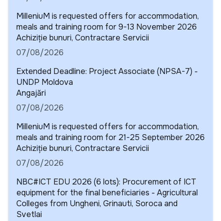
MilleniuM is requested offers for accommodation,
meals and training room for 9-13 November 2026
Detalii
Achiziție bunuri, Contractare Servicii
07/08/2026
Extended Deadline: Project Associate (NPSA-7) -
UNDP Moldova
Detalii
Angajări
07/08/2026
MilleniuM is requested offers for accommodation,
meals and training room for 21-25 September 2026
Detalii
Achiziție bunuri, Contractare Servicii
07/08/2026
NBC#ICT EDU 2026 (6 lots): Procurement of ICT
equipment for the final beneficiaries - Agricultural
Colleges from Ungheni, Grinauti, Soroca and
Svetlai