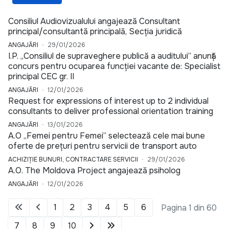
Consiliul Audiovizualului angajează Consultant
principal/consultantă principală, Secția juridică
ANGAJĂRI
29/01/2026
I.P. „Consiliul de supraveghere publică a auditului” anunță
concurs pentru ocuparea funcției vacante de: Specialist
principal CEC gr. II
ANGAJĂRI
12/01/2026
Request for expressions of interest up to 2 individual
consultants to deliver professional orientation training
ANGAJĂRI
13/01/2026
A.O ,,Femei pentru Femei’’ selectează cele mai bune
oferte de prețuri pentru servicii de transport auto
ACHIZIȚIE BUNURI, CONTRACTARE SERVICII
29/01/2026
A.O. The Moldova Project angajează psiholog
ANGAJĂRI
12/01/2026
1
2
3
4
5
6
Pagina 1 din 60
7
8
9
10