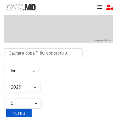
Filtre
Căutare după Titlul contactului
Luna
An
Afișare #
FILTRU