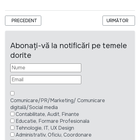
ARTICOL PRECEDENT: GAL INIMA NISTRULUI ANUNȚĂ CONCUR
ARTICOLUL URM
PRECEDENT
URMĂTOR
Abonați-vă la notificări pe temele
dorite
Comunicare/PR/Marketing/ Comunicare
digitală/Social media
Contabilitate, Audit, Finante
Educatie, Formare Profesionala
Tehnologie, IT, UX Design
Administrativ, Oficiu, Coordonare