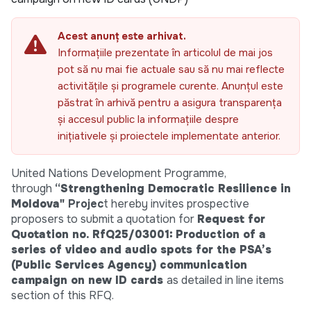
Acest anunț este arhivat.
Informațiile prezentate în articolul de mai jos
pot să nu mai fie actuale sau să nu mai reflecte
activitățile și programele curente. Anunțul este
păstrat în arhivă pentru a asigura transparența
și accesul public la informațiile despre
inițiativele și proiectele implementate anterior.
United Nations Development Programme,
through
“
Strengthening Democratic Resilience in
Moldova
"
Projec
t hereby invites prospective
proposers to submit a quotation for
Request for
Quotation no. RfQ25/03001:
Production of a
series of video and audio spots for the PSA’s
(Public Services Agency) communication
campaign on new ID cards
as detailed in line items
section of this RFQ.